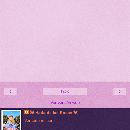
‹
›
Inicio
Ver versión web
🌺 Hada de las Rosas 🌺
Ver todo mi perfil