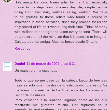
Hola amiga Carolina: A new artist for me. I am especially
drawn to his depictions of every day life, simple people
going about their daily routines, eating, working. We have
to be grateful to these artists who found a source of
inspiration in these activities, since they provide for us the
only record of life as it was during their time. Think of today
with millions of photographs taken every second. There will
be a record on all the minutiae that it is possible to imagine.
Cuidate querida amiga. Muchos besos desde Ontario.
Responder
Daniel
11 de marzo de 2021 a las 8:31
Un maestro en la oscuridad...
Todo lo que se me pasó por la cabeza luego de leer esa
frase es sólo una muestra de lo estropeado que estoy. Se
me armó una mezcla de La Guerra de las Galaxias y El
Señor de los Anillos...
Pero volviendo a la realidad, algunas obras de las que
mostraste me gustaron mucho. Por supuesto no lo
conocía, lo cual reafirma una vez más lo poco que se de