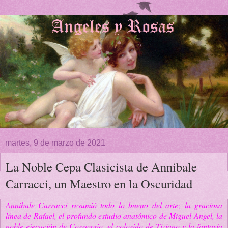
martes, 9 de marzo de 2021
La Noble Cepa Clasicista de Annibale
Carracci, un Maestro en la Oscuridad
Annibale Carracci resumió todo lo bueno del arte;
la graciosa
línea de Rafael, el profundo estudio anatómico de Miguel Angel, la
noble ejecución de Correggio, el colorido de Tiziano y la fantasía